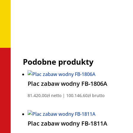
miejsca publiczne, ośrodki rekreacyjne,
centra handlowe, domki letniskowe,
apartamenty na wynajem, prywatnie.
Podobne produkty
Plac zabaw wodny FB-1806A
81.420,00
zł
netto |
100.146,60
zł
brutto
Plac zabaw wodny FB-1811A