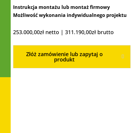
Instrukcja montażu lub montaż firmowy
Możliwość wykonania indywidualnego projektu
253.000,00
zł
netto |
311.190,00
zł
brutto
Złóż zamówienie lub zapytaj o
produkt
Materiał wykonania
Zjeżdżalnia, daszki, ścianki