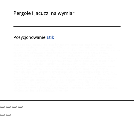
Pergole i jacuzzi na wymiar
Pozycjonowanie
Etik
place zabaw, produkcja placów zabaw, sprzedaż placów zabaw, plac
zabaw metalowy, plac zabaw PCV, place zabaw modułowe, bezpieczne
place zabaw, plac zabaw dla dzieci, montaż placów zabaw, serwis placów
zabaw, projektowanie placów zabaw, wyposażenie placów zabaw,
zjeżdżalnie dla dzieci, drabinki wspinaczkowe, huśtawki, karuzele,
urządzenia sprawnościowe, kompleksowe place zabaw, place zabaw na
zamówienie, akcesoria do placów zabaw, place zabaw dla szkół, place
zabaw dla przedszkoli, projekt placu zabaw, tanie place zabaw,
nawierzchnie placów zabaw, wyposażenie placów zabaw, nowoczesne
place zabaw, oferta placów zabaw | Warszawa, Kraków, Wrocław,
Poznań, Gdańsk, Szczecin, Bydgoszcz, Lublin, Katowice, Łódź, Gdynia,
Rzeszów, Białystok, Toruń, Opole, Olsztyn, Zielona Góra, Kielce, Gorzów
Wielkopolski, Radom, Częstochowa, Sosnowiec, Gliwice, Bytom, Zabrze,
Chorzów, Ruda Śląska, Tychy, Bielsko-Biała, Rybnik, Płock, Oświęcim,
Wadowice, Chrzanów, Zator, Skawina, Wieliczka, Olkusz, Jaworzno,
Mysłowice, Andrychów, Kęty, Pszczyna, Bieruń, Trzebinia, Krzeszowice,
Libiąż, Dąbrowa Górnicza, Czechowice-Dziedzice, Żywiec, Żory, Mikołów,
Myślenice, Sucha Beskidzka, Miechów