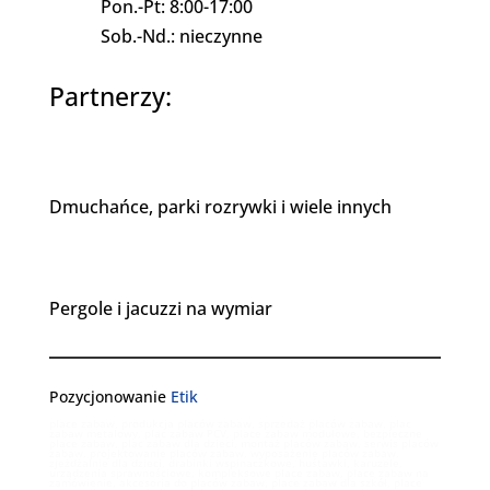
Pon.-Pt: 8:00-17:00
Sob.-Nd.: nieczynne
Partnerzy:
Dmuchańce, parki rozrywki i wiele innych
Pergole i jacuzzi na wymiar
Pozycjonowanie
Etik
place zabaw, produkcja placów zabaw, sprzedaż placów zabaw, plac
zabaw metalowy, plac zabaw PCV, place zabaw modułowe, bezpieczne
place zabaw, plac zabaw dla dzieci, montaż placów zabaw, serwis placów
zabaw, projektowanie placów zabaw, wyposażenie placów zabaw,
zjeżdżalnie dla dzieci, drabinki wspinaczkowe, huśtawki, karuzele,
urządzenia sprawnościowe, kompleksowe place zabaw, place zabaw na
zamówienie, akcesoria do placów zabaw, place zabaw dla szkół, place