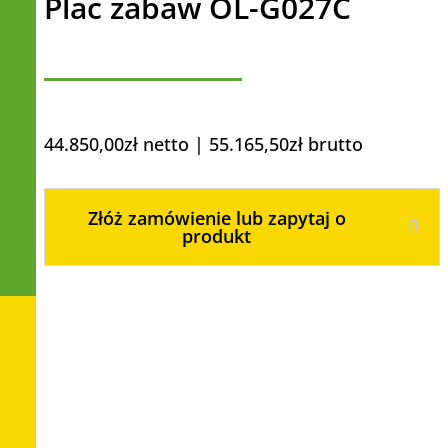
Plac zabaw OL-G027C
44.850,00
zł
netto |
55.165,50
zł
brutto
Złóż zamówienie lub zapytaj o
produkt
Rozmiar 650x550x420 cm
zastosowanie : szkoła, przedszkole,