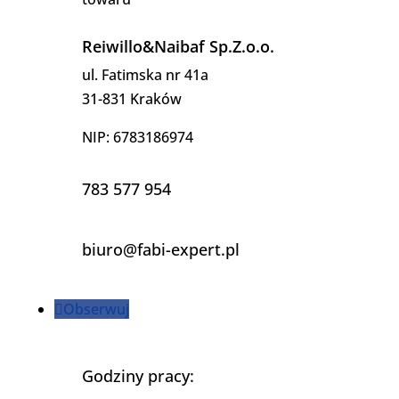
Reiwillo&Naibaf Sp.Z.o.o.
ul. Fatimska nr 41a
31-831 Kraków
NIP: 6783186974
783 577 954
biuro@fabi-expert.pl
Obserwuj
Godziny pracy: