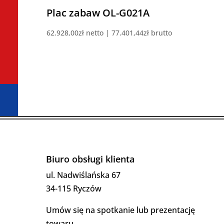
Plac zabaw OL-G021A
62.928,00
zł
netto |
77.401,44
zł
brutto
Biuro obsługi klienta
ul. Nadwiślańska 67
34-115 Ryczów
Umów się na spotkanie lub prezentację
towaru