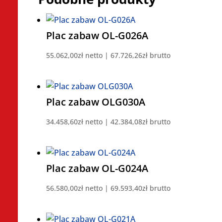
Plac zabaw OL-G026A
55.062,00
zł
netto |
67.726,26
zł
brutto
Plac zabaw OLG030A
34.458,60
zł
netto |
42.384,08
zł
brutto
Plac zabaw OL-G024A
56.580,00
zł
netto |
69.593,40
zł
brutto