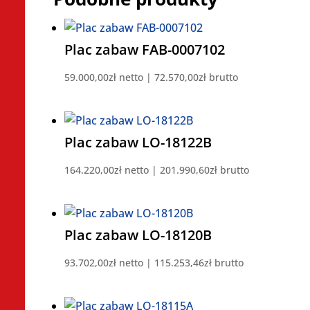
Plac zabaw FAB-0007102
59.000,00
zł
netto |
72.570,00
zł
brutto
Plac zabaw LO-18122B
164.220,00
zł
netto |
201.990,60
zł
brutto
Plac zabaw LO-18120B
93.702,00
zł
netto |
115.253,46
zł
brutto