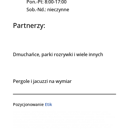
Pon.-Pt: 8:00-17:00
Sob.-Nd.: nieczynne
Partnerzy:
Dmuchańce, parki rozrywki i wiele innych
Pergole i jacuzzi na wymiar
Pozycjonowanie
Etik
place zabaw, produkcja placów zabaw, sprzedaż placów zabaw, plac
zabaw metalowy, plac zabaw PCV, place zabaw modułowe, bezpieczne
place zabaw, plac zabaw dla dzieci, montaż placów zabaw, serwis placów
zabaw, projektowanie placów zabaw, wyposażenie placów zabaw,
zjeżdżalnie dla dzieci, drabinki wspinaczkowe, huśtawki, karuzele,
urządzenia sprawnościowe, kompleksowe place zabaw, place zabaw na
zamówienie, akcesoria do placów zabaw, place zabaw dla szkół, place