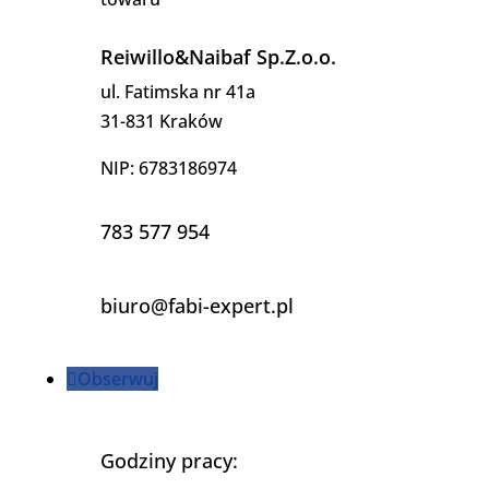
Reiwillo&Naibaf Sp.Z.o.o.
ul. Fatimska nr 41a
31-831 Kraków
NIP: 6783186974
783 577 954
biuro@fabi-expert.pl
Obserwuj
Godziny pracy: