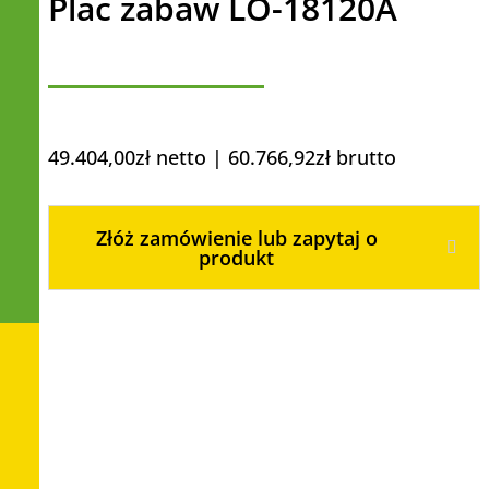
Plac zabaw LO-18120A
49.404,00
zł
netto |
60.766,92
zł
brutto
Złóż zamówienie lub zapytaj o
produkt
Rozmiar 760x550x560 cm
zastosowanie : szkoła, przedszkole,