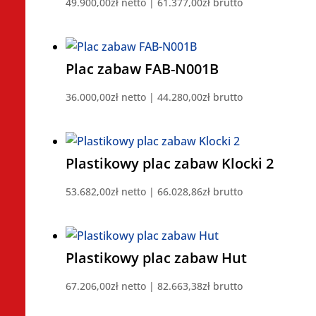
49.900,00
zł
netto |
61.377,00
zł
brutto
Plac zabaw FAB-N001B
36.000,00
zł
netto |
44.280,00
zł
brutto
Plastikowy plac zabaw Klocki 2
53.682,00
zł
netto |
66.028,86
zł
brutto
Plastikowy plac zabaw Hut
67.206,00
zł
netto |
82.663,38
zł
brutto