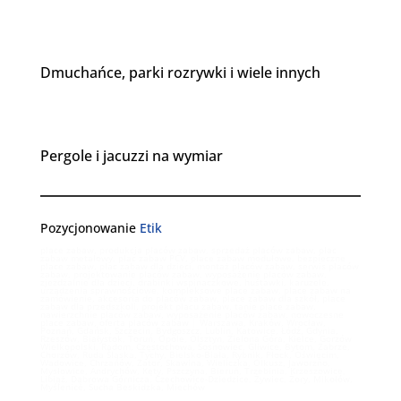
Dmuchańce, parki rozrywki i wiele innych
Pergole i jacuzzi na wymiar
Pozycjonowanie
Etik
place zabaw, produkcja placów zabaw, sprzedaż placów zabaw, plac
zabaw metalowy, plac zabaw PCV, place zabaw modułowe, bezpieczne
place zabaw, plac zabaw dla dzieci, montaż placów zabaw, serwis placów
zabaw, projektowanie placów zabaw, wyposażenie placów zabaw,
zjeżdżalnie dla dzieci, drabinki wspinaczkowe, huśtawki, karuzele,
urządzenia sprawnościowe, kompleksowe place zabaw, place zabaw na
zamówienie, akcesoria do placów zabaw, place zabaw dla szkół, place
zabaw dla przedszkoli, projekt placu zabaw, tanie place zabaw,
nawierzchnie placów zabaw, wyposażenie placów zabaw, nowoczesne
place zabaw, oferta placów zabaw | Warszawa, Kraków, Wrocław,
Poznań, Gdańsk, Szczecin, Bydgoszcz, Lublin, Katowice, Łódź, Gdynia,
Rzeszów, Białystok, Toruń, Opole, Olsztyn, Zielona Góra, Kielce, Gorzów
Wielkopolski, Radom, Częstochowa, Sosnowiec, Gliwice, Bytom, Zabrze,
Chorzów, Ruda Śląska, Tychy, Bielsko-Biała, Rybnik, Płock, Oświęcim,
Wadowice, Chrzanów, Zator, Skawina, Wieliczka, Olkusz, Jaworzno,
Mysłowice, Andrychów, Kęty, Pszczyna, Bieruń, Trzebinia, Krzeszowice,
Libiąż, Dąbrowa Górnicza, Czechowice-Dziedzice, Żywiec, Żory, Mikołów,
Myślenice, Sucha Beskidzka, Miechów