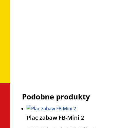
Dane techniczne
Wymiary urządzenia: 625 x 350 x 350 cm,
Strefa bezpieczeństwa: 925 x 650 cm,
Maksymalna wysokość upadku HIC: 140
cm.
Dopuszcza się różnice wymiarów nie
większe niż +/- 5%.
Podobne produkty
Plac zabaw FB-Mini 2