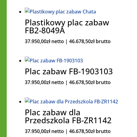
Plastikowy plac zabaw
FB2-8049A
37.950,00
zł
netto |
46.678,50
zł
brutto
Plac zabaw FB-1903103
37.950,00
zł
netto |
46.678,50
zł
brutto
Plac zabaw dla
Przedszkola FB-ZR1142
37.950,00
zł
netto |
46.678,50
zł
brutto