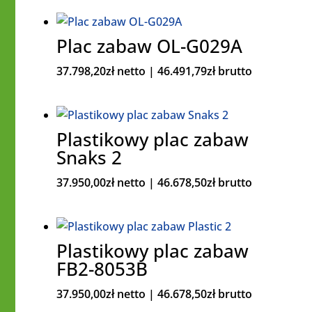
Plac zabaw OL-G029A
37.798,20
zł
netto |
46.491,79
zł
brutto
Plastikowy plac zabaw
Snaks 2
37.950,00
zł
netto |
46.678,50
zł
brutto
Plastikowy plac zabaw
FB2-8053B
37.950,00
zł
netto |
46.678,50
zł
brutto