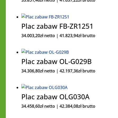
33.851,40
zł
netto |
41.637,22
zł
brutto
Plac zabaw FB-ZR1251
34.003,20
zł
netto |
41.823,94
zł
brutto
Plac zabaw OL-G029B
34.306,80
zł
netto |
42.197,36
zł
brutto
Plac zabaw OLG030A
34.458,60
zł
netto |
42.384,08
zł
brutto