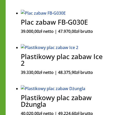
Plac zabaw FB-G030E
39.000,00
zł
netto |
47.970,00
zł
brutto
Plastikowy plac zabaw Ice
2
39.330,00
zł
netto |
48.375,90
zł
brutto
Plastikowy plac zabaw
Dżungla
40.020,00
zł
netto |
49.224,60
zł
brutto