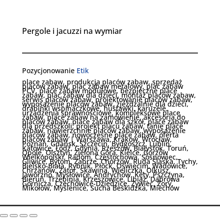
Pergole i jacuzzi na wymiar
Pozycjonowanie
Etik
place zabaw, produkcja placów zabaw, sprzedaż
placów zabaw, plac zabaw metalowy, plac zabaw
PCV, place zabaw modułowe, bezpieczne place
zabaw, plac zabaw dla dzieci, montaż placów zabaw,
serwis placów zabaw, projektowanie placów zabaw,
wyposażenie placów zabaw, zjeżdżalnie dla dzieci,
drabinki wspinaczkowe, huśtawki, karuzele,
urządzenia sprawnościowe, kompleksowe place
zabaw, place zabaw na zamówienie, akcesoria do
placów zabaw, place zabaw dla szkół, place zabaw
dla przedszkoli, projekt placu zabaw, tanie place
zabaw, nawierzchnie placów zabaw, wyposażenie
placów zabaw, nowoczesne place zabaw, oferta
placów zabaw | Warszawa, Kraków, Wrocław,
Poznań, Gdańsk, Szczecin, Bydgoszcz, Lublin,
Katowice, Łódź, Gdynia, Rzeszów, Białystok, Toruń,
Opole, Olsztyn, Zielona Góra, Kielce, Gorzów
Wielkopolski, Radom, Częstochowa, Sosnowiec,
Gliwice, Bytom, Zabrze, Chorzów, Ruda Śląska, Tychy,
Bielsko-Biała, Rybnik, Płock, Oświęcim, Wadowice,
Chrzanów, Zator, Skawina, Wieliczka, Olkusz,
Jaworzno, Mysłowice, Andrychów, Kęty, Pszczyna,
Bieruń, Trzebinia, Krzeszowice, Libiąż, Dąbrowa
Górnicza, Czechowice-Dziedzice, Żywiec, Żory,
Mikołów, Myślenice, Sucha Beskidzka, Miechów