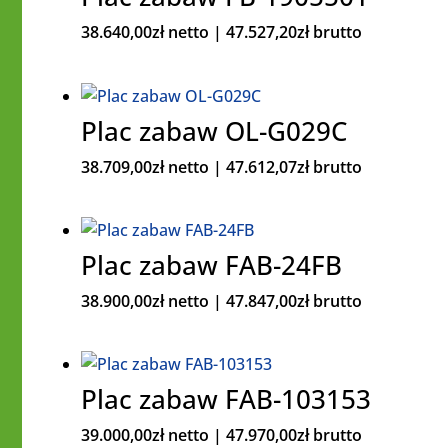
38.640,00
zł
netto |
47.527,20
zł
brutto
Plac zabaw OL-G029C
38.709,00
zł
netto |
47.612,07
zł
brutto
Plac zabaw FAB-24FB
38.900,00
zł
netto |
47.847,00
zł
brutto
Plac zabaw FAB-103153
39.000,00
zł
netto |
47.970,00
zł
brutto