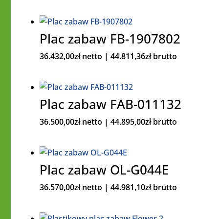
Plac zabaw FB-1907802
36.432,00
zł
netto |
44.811,36
zł
brutto
Plac zabaw FAB-011132
36.500,00
zł
netto |
44.895,00
zł
brutto
Plac zabaw OL-G044E
36.570,00
zł
netto |
44.981,10
zł
brutto