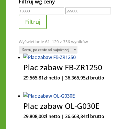
Filtruj wg ceny
Cena
Cena
min
max
Filtruj
Posortowane
Wyświetlanie 61–120 z 336 wyników
według
ceny:
od
Plac zabaw FB-ZR1250
niskiej
29.565,81
zł
netto |
36.365,95
zł
brutto
do
wysokiej
Plac zabaw OL-G030E
29.808,00
zł
netto |
36.663,84
zł
brutto