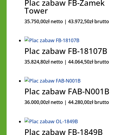
Plac zabaw FB-Zamek
Tower
35.750,00
zł
netto |
43.972,50
zł
brutto
Plac zabaw FB-18107B
35.824,80
zł
netto |
44.064,50
zł
brutto
Plac zabaw FAB-N001B
36.000,00
zł
netto |
44.280,00
zł
brutto
Plac zabaw FB-1849B