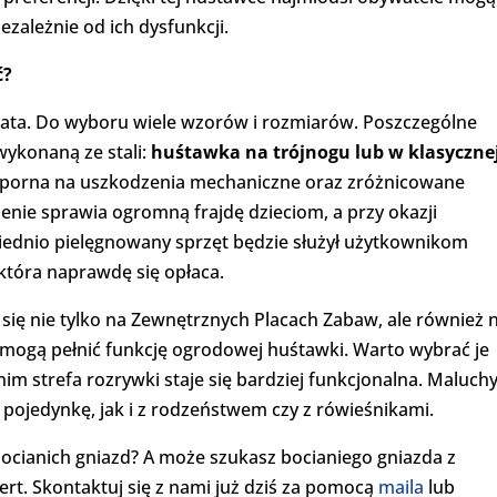
ezależnie od ich dysfunkcji.
ć?
gata. Do wyboru wiele wzorów i rozmiarów. Poszczególne
wykonaną ze stali:
huśtawka na trójnogu
lub w klasyczne
 odporna na uszkodzenia mechaniczne oraz zróżnicowane
enie sprawia ogromną frajdę dzieciom, a przy okazji
ednio pielęgnowany sprzęt będzie służył użytkownikom
 która naprawdę się opłaca.
się nie tylko na Zewnętrznych Placach Zabaw, ale również 
ogą pełnić funkcję ogrodowej huśtawki. Warto wybrać je
nim strefa rozrywki staje się bardziej funkcjonalna. Maluch
pojedynkę, jak i z rodzeństwem czy z rówieśnikami.
bocianich gniazd? A może szukasz bocianiego gniazda z
ert. Skontaktuj się z nami już dziś za pomocą
maila
lub