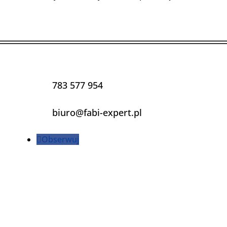
783 577 954
biuro@fabi-expert.pl
Obserwuj