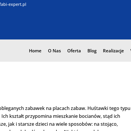
abi-expert.pl
Home
O Nas
Oferta
Blog
Realizacje
j obleganych zabawek na placach zabaw. Huśtawki tego typu
a. Ich kształt przypomina mieszkanie bocianów, stąd ich
e, jak i starsze dzieci na wiele sposobów: na stojąco,