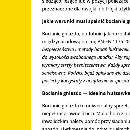
siedząco, leżąco lub w pozycji półleżąc
przeznaczone dla dwójki lub trójki uży
Jakie warunki musi spełnić bocianie g
Bocianie gniazdo, podobnie jak pozost
międzynarodową normę PN-EN 1176:2
bezpieczeństwa i metody badań huśtawek
do wysokości swobodnego upadku. Aby za
wymiary strefy bezpieczeństwa. Każdy spr
serwisować. Rodzice bądź opiekunowie dzie
pociechy korzystały z urządzenia w sposób
Bocianie gniazdo
— idealna huśtawka
Bocianie gniazda to uniwersalny sprzęt,
niepełnosprawne dzieci. Maluchom z n
inwalidzkim należy pomóc przy siadani
sposób użytkowania do indywidualnych p