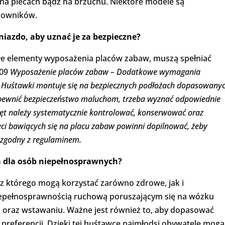
e na plecach bądź na brzuchu. Niektóre modele są
tkowników.
niazdo, aby uznać je za bezpieczne?
ałe elementy wyposażenia placów zabaw, muszą spełniać
009
Wyposażenie placów zabaw – Dodatkowe wymagania
.
Huśtawki montuje się na bezpiecznych podłożach dopasowany
pewnić bezpieczeństwo maluchom, trzeba wyznać odpowiednie
zęt należy systematycznie kontrolować, konserwować oraz
ci bawiących się na placu zabaw powinni dopilnować, żeby
 zgodny z regulaminem.
 dla osób niepełnosprawnych?
 z którego mogą korzystać zarówno zdrowe, jak i
iepełnosprawnością ruchową poruszającym się na wózku
u oraz wstawaniu. Ważne jest również to, aby dopasować
referencji. Dzięki tej huśtawce najmłodsi obywatele mogą